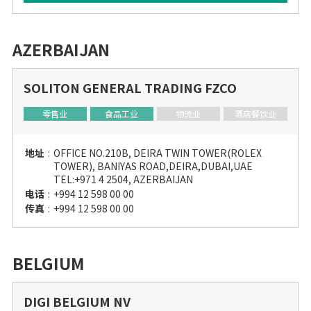
AZERBAIJAN
SOLITON GENERAL TRADING FZCO
零售业
食品工业
物流业
酒店餐饮业
地址
:
OFFICE NO.210B, DEIRA TWIN TOWER(ROLEX
TOWER), BANIYAS ROAD,DEIRA,DUBAI,UAE
TEL:+971 4 2504, AZERBAIJAN
电话
:
+994 12 598 00 00
传真
:
+994 12 598 00 00
BELGIUM
DIGI BELGIUM NV