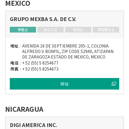
MEXICO
GRUPO MEXBA S.A. DE C.V.
零售业
食品工业
物流业
酒店餐饮业
地址
:
AVENIDA 16 DE SEPTIEMBRE 205-1, COLONIA
ALFREDO V. BONFIL, ZIP CODE 52940, ATIZAPAN
DE ZARAGOZA ESTADO DE MEXICO, MEXICO
电话
:
+ 52 (55) 5 8254677
传真
:
+ 52 (55) 5 8254673
网址
NICARAGUA
DIGI AMERICA INC.