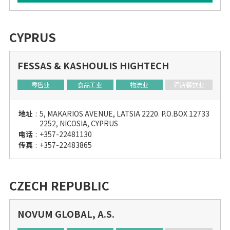
CYPRUS
FESSAS & KASHOULIS HIGHTECH
零售业
食品工业
物流业
酒店餐饮业
地址
:
5, MAKARIOS AVENUE, LATSIA 2220. P.O.BOX 12733
2252, NICOSIA, CYPRUS
电话
:
+357-22481130
传真
:
+357-22483865
CZECH REPUBLIC
NOVUM GLOBAL, A.S.