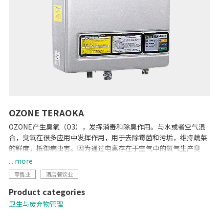
OZONE TERAOKA
OZONE产生臭氧（O3），发挥消毒和除臭作用。与水或者空气混
合，臭氧在很多应用中发挥作用，用于去除霉菌和污垢，维持蔬菜
的鲜度，抵御病虫害。因为通过电离存在于空气中的氧气生产臭
氧，所以臭氧非常经济。不留下有害残渣，环境友好，而且提供改
... more
进卫生度的简便手段。
零售业
酒店餐饮业
Product categories
卫生与废弃物管理