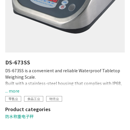
DS-673SS
DS-673SS is a convenient and reliable Waterproof Tabletop
Weighing Scale.
Built with a stainless-steel housing that complies with IP68,
this scale is totally waterproof and washable, making it the
... more
perfect choice for any environment. The bright LED display
零售业
食品工业
物流业
ensures accuracy and easy visibility, even in dark or
Product categories
underwater settings, and its low profile makes loading and
unloading objects faster and easier.
防水称重电子秤