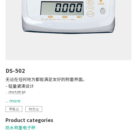
DS-502
无论在任何地方都能满足友好的称重界面。
- 轻量紧凑设计
- IP65防护
- 6位LCD显示
... more
- 4节二号干电池可连续使用1,000小时
零售业
物流业
Product categories
防水称重电子秤