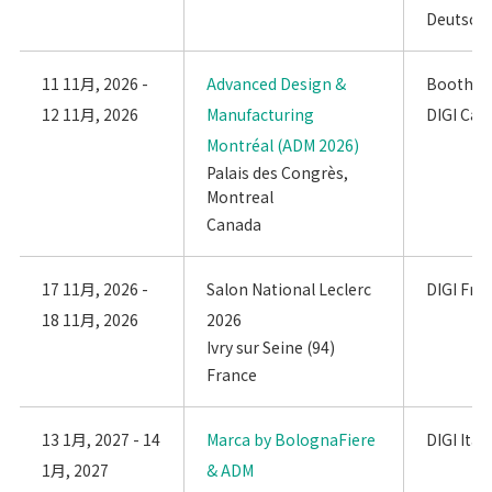
Deutsch
11 11月, 2026 -
Advanced Design &
Booth: #
12 11月, 2026
Manufacturing
DIGI Can
Montréal (ADM 2026)
Palais des Congrès,
Montreal
Canada
17 11月, 2026 -
Salon National Leclerc
DIGI Fra
18 11月, 2026
2026
Ivry sur Seine (94)
France
13 1月, 2027 - 14
Marca by BolognaFiere
DIGI Itali
1月, 2027
& ADM