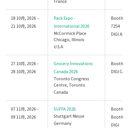
France
18 10月, 2026 -
Pack Expo -
Booth: #
21 10月, 2026
International 2026
7254
McCormick Place
DIGI Ame
Chicago, Illinois
U.S.A
27 10月, 2026 -
Grocery Innovations
Booth: #
28 10月, 2026
Canada 2026
DIGI Can
Toronto Congress
Centre, Toronto
Canada
07 11月, 2026 -
SÜFFA 2026
Booth: Ha
Stuttgart Messe
09 11月, 2026
Booth C
Germany
DIGI