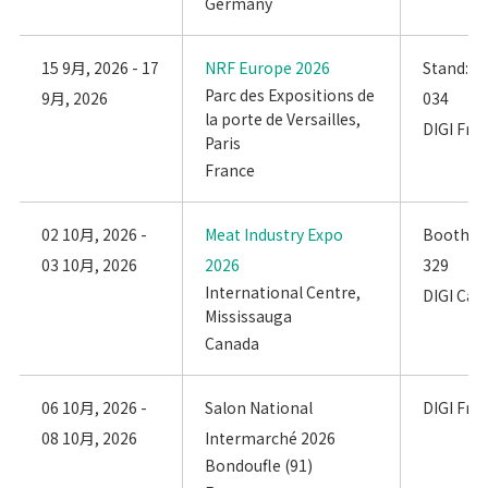
Germany
15 9月, 2026 - 17
NRF Europe 2026
Stand: Ha
Parc des Expositions de
9月, 2026
034
la porte de Versailles,
DIGI Fra
Paris
France
02 10月, 2026 -
Meat Industry Expo
Booth: 3
03 10月, 2026
2026
329
International Centre,
DIGI Can
Mississauga
Canada
06 10月, 2026 -
Salon National
DIGI Fra
08 10月, 2026
Intermarché 2026
Bondoufle (91)