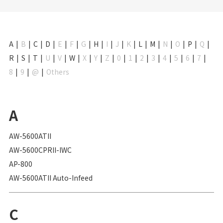
A
B
C
D
E
F
G
H
I
J
K
L
M
N
O
P
Q
R
S
T
U
V
W
X
Y
Z
0
1
2
3
4
5
6
7
8
9
@
Others
A
AW-5600ATII
AW-5600CPRII-IWC
AP-800
AW-5600ATII Auto-Infeed
C