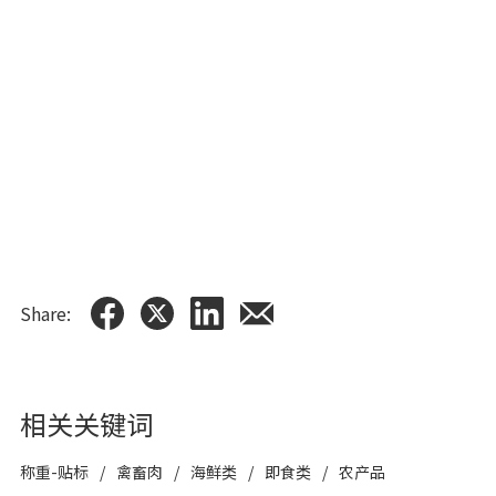
DPS-800s可工作的温度范围是什么？
DPS-800s的气候环境温度范围是-10℃至+40℃。
DPS-800可接入网络吗？
是的，DPS-800有一个供连接网络的RJ45插口。
Share:
相关关键词
称重-贴标
禽畜肉
海鲜类
即食类
农产品