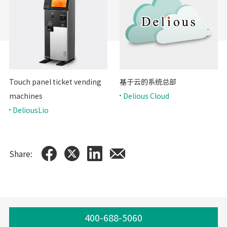
Touch panel ticket vending
基于云的系统总部
machines
Delious Cloud
DeliousLio
Share:
400-688-5060