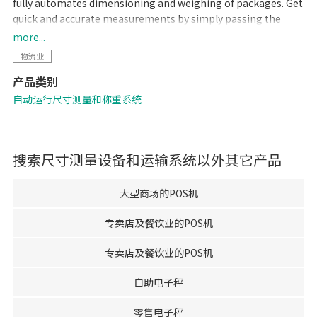
fully automates dimensioning and weighing of packages. Get
quick and accurate measurements by simply passing the
items along on the conveyor. As an industry first, SMART
more...
QBING can measure items that are as little as 5 mm thick. In
物流业
today's busy logistics workplace, pressured by the rapid rise
产品类别
in delivery service use coupled with a troubling increase in re-
deliveries due to customer absence, speedy and accurate
自动运行尺寸测量和称重系统
measurement of package dimensions can dramatically assist
in streamlining operations and reducing costs.
搜索
尺寸测量设备和运输系统
以外其它产品
大型商场的POS机
专卖店及餐饮业的POS机
专卖店及餐饮业的POS机
自助电子秤
零售电子秤