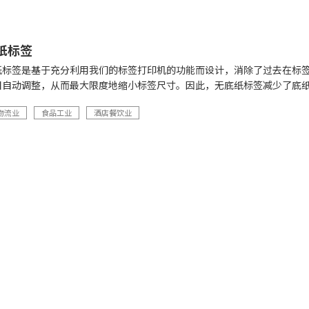
底纸标签
无底纸标签是基于充分利用我们的标签打印机的功能而设计，消除了过去在标
目自动调整，从而最大限度地缩小标签尺寸。因此，无底纸标签减少了底
物流业
食品工业
酒店餐饮业