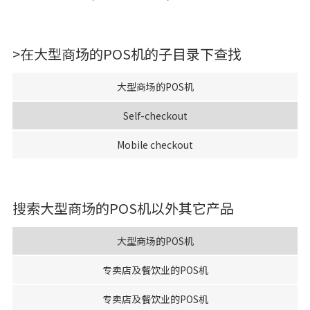
preventing the spread of coronavirus infection by reducing
crowding and contamination by touch. Another plus of the
system is that it gives you the flexibility of easily changing
>在
大型商场的POS机
的子目录下查找
between semi-self-checkout and full-self-checkout
operation after the pandemic has subsided.
大型商场的POS机
Self-checkout
Mobile checkout
搜索
大型商场的POS机
以外其它产品
大型商场的POS机
专卖店及餐饮业的POS机
专卖店及餐饮业的POS机