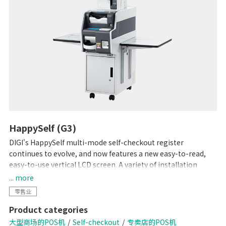
HappySelf (G3)
DIGI's HappySelf multi-mode self-checkout register
continues to evolve, and now features a new easy-to-read,
easy-to-use vertical LCD screen. A variety of installation
variations have been created to meet diverse store
... more
requirements.
零售业
Self-checkout requires minimal staff without the need for
Product categories
direct interaction with shoppers and cashless payment
means there is no handling of cash. So, this can contribute to
大型商场的POS机
Self-checkout
专卖店的POS机