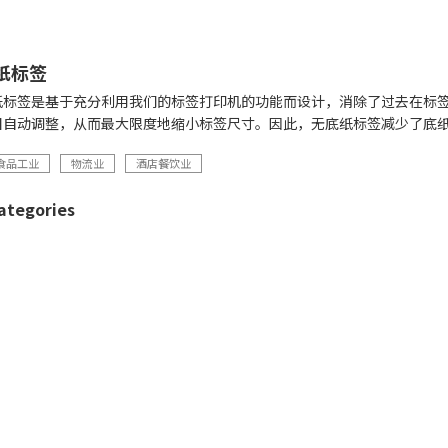
底纸标签
无底纸标签是基于充分利用我们的标签打印机的功能而设计，消除了过去在标
目自动调整，从而最大限度地缩小标签尺寸。因此，无底纸标签减少了底
食品工业
物流业
酒店餐饮业
ategories