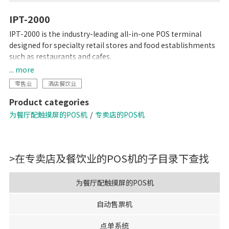
IPT-2000
IPT-2000 is the industry-leading all-in-one POS terminal
designed for specialty retail stores and food establishments
such as restaurants and cafes.
... more
Modernise your business with the latest DIGI technologies
零售业
酒店餐饮业
designed to streamline your operational needs.
Product categories
• Configurable operation menu and table management
为餐厅配触摸屏的POS机
专卖店的POS机
system
• Avenue for in-store promotions on customer display
• Scalable configuration with cloud backend-solutions
>在
专卖店及餐饮业的POS机
的子目录下查找
• Compatible for quick serve and dine-in application
• Supports multiple languages
为餐厅配触摸屏的POS机
自动售票机
点单系统